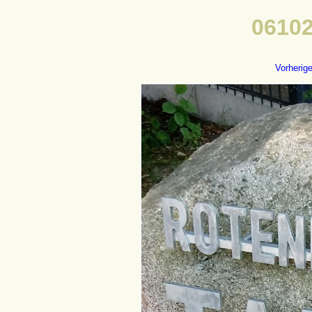
06102
Vorherig