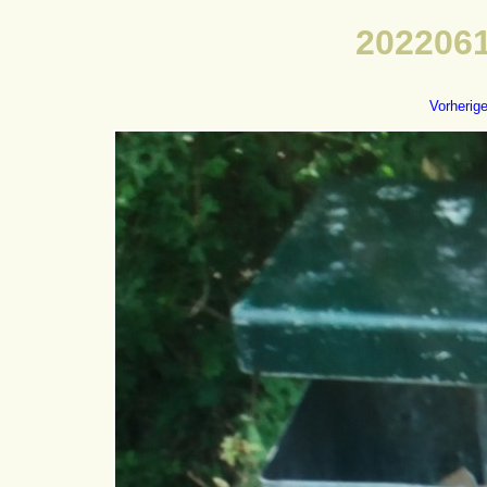
2022061
Vorherig