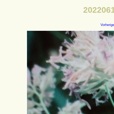
2022061
Vorherig