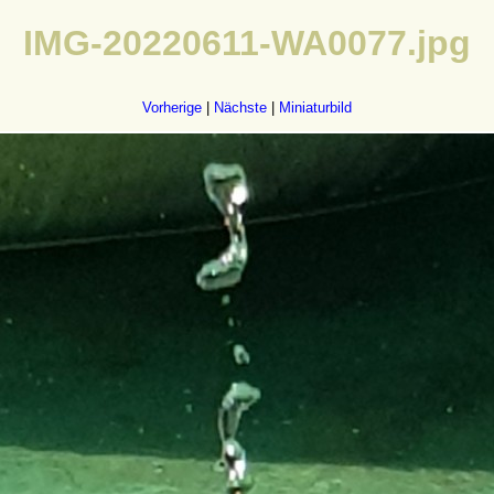
IMG-20220611-WA0077.jpg
Vorherige
|
Nächste
|
Miniaturbild