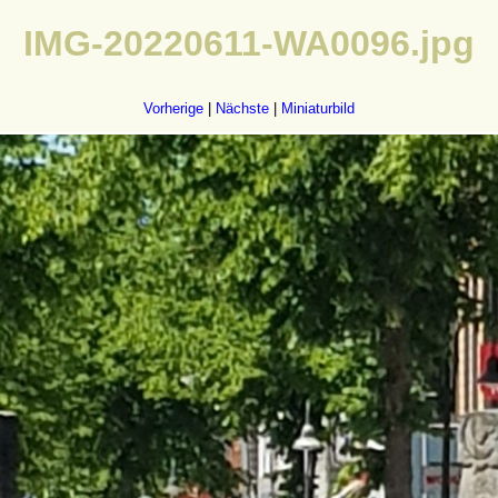
IMG-20220611-WA0096.jpg
Vorherige
|
Nächste
|
Miniaturbild