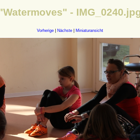
"Watermoves" - IMG_0240.jp
Vorherige
|
Nächste
|
Miniaturansicht