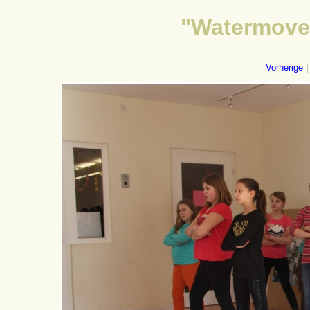
"Watermoves
Vorherige