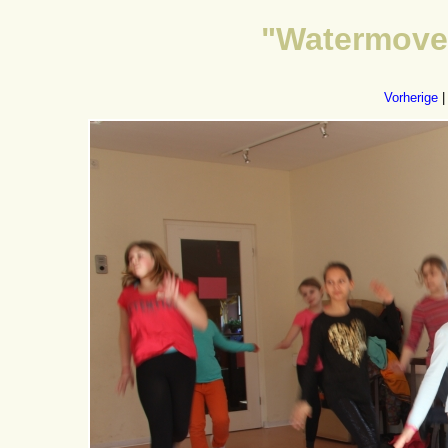
"Watermoves
Vorherige