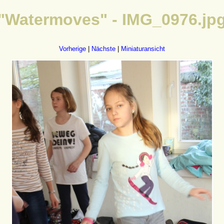
"Watermoves" - IMG_0976.jp
Vorherige
|
Nächste
|
Miniaturansicht