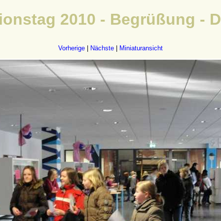
onstag 2010 - Begrüßung - 
Vorherige
|
Nächste
|
Miniaturansicht