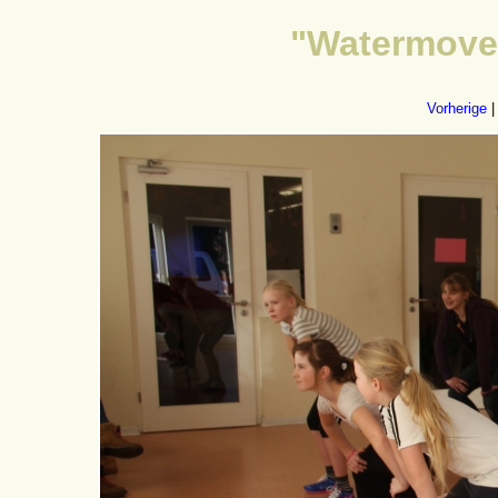
"Watermoves
Vorherige