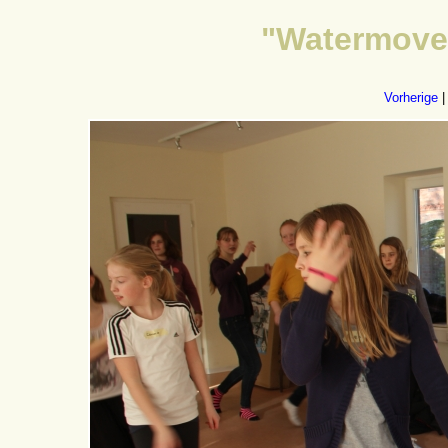
"Watermoves
Vorherige